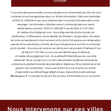
Envoyer
** Les données personnelles communiquées sont nécessaires aux fins de vous
contacter et sont enregistrées dans un fichier informatisé. Elles sont destinées
à PASCAL DROUIN et ses sous-traitants dans le seul but de répondre à votre
message. Les données collectées seront communiquées aux seuls
destinataires suivants: PASCAL DROUIN 5 rue de Paris 61100 Flers
ch.traiteur.drouin@gmail.com. Vous disposez de droits d’accès, de
rectification, d’effacement, de portabilité, de limitation, d’opposition, de retrait
de votre consentement à tout moment et du droit d’introduire une réclamation
auprès d’une autorité de contrôle, ainsi que d’organiser le sort de vos données
post-mortem. Vous pouvez exercer ces droits par voie postale à l'adresse 5 rue
de Paris 61100 Flers ou par courrier électronique à l'adresse
ch.traiteur.drouin@gmail.com. Un justificatif d'identité pourra vous être
demandé. Nous conservons vos données pendant la période de prise de
contact puis pendant la durée de prescription légale aux fins probatoires et de
gestion des contentieux. Vous avez le droit de vous inscrire sur la liste
d'opposition au démarchage téléphonique, disponible à cette adresse:
Bloctel.gouv.fr
. Consultez le site cnil.fr pour plus d’informations sur vos droits.
Nous intervenons sur ces villes