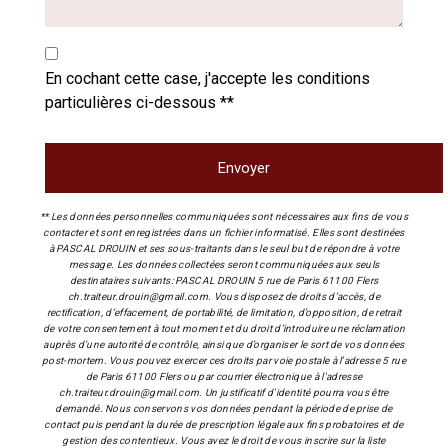
En cochant cette case, j'accepte les conditions
particulières ci-dessous **
Envoyer
** Les données personnelles communiquées sont nécessaires aux fins de vous
contacter et sont enregistrées dans un fichier informatisé. Elles sont destinées
à PASCAL DROUIN et ses sous-traitants dans le seul but de répondre à votre
message. Les données collectées seront communiquées aux seuls
destinataires suivants: PASCAL DROUIN 5 rue de Paris 61100 Flers
ch.traiteur.drouin@gmail.com. Vous disposez de droits d’accès, de
rectification, d’effacement, de portabilité, de limitation, d’opposition, de retrait
de votre consentement à tout moment et du droit d’introduire une réclamation
auprès d’une autorité de contrôle, ainsi que d’organiser le sort de vos données
post-mortem. Vous pouvez exercer ces droits par voie postale à l'adresse 5 rue
de Paris 61100 Flers ou par courrier électronique à l'adresse
ch.traiteur.drouin@gmail.com. Un justificatif d'identité pourra vous être
demandé. Nous conservons vos données pendant la période de prise de
contact puis pendant la durée de prescription légale aux fins probatoires et de
gestion des contentieux. Vous avez le droit de vous inscrire sur la liste