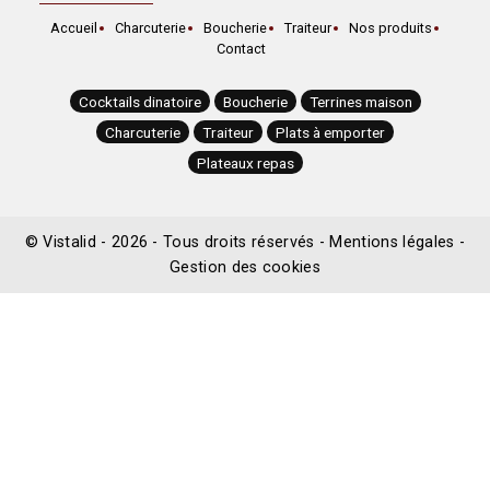
Accueil
Charcuterie
Boucherie
Traiteur
Nos produits
Contact
Cocktails dinatoire
Boucherie
Terrines maison
Charcuterie
Traiteur
Plats à emporter
Plateaux repas
©
Vistalid
- 2026 - Tous droits réservés -
Mentions légales
-
Gestion des cookies