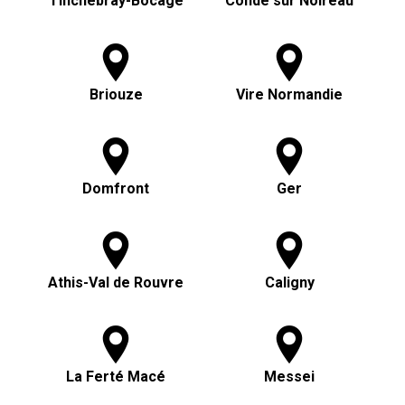
Tinchebray-Bocage
Condé sur Noireau
Briouze
Vire Normandie
Domfront
Ger
Athis-Val de Rouvre
Caligny
La Ferté Macé
Messei