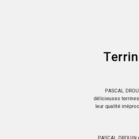
Terri
PASCAL DROUIN
délicieuses terrine
leur qualité irrépr
PASCAL DROUIN pro