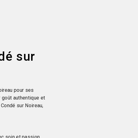
dé sur
ireau pour ses
 goût authentique et
à Condé sur Noireau,
c soin et passion.